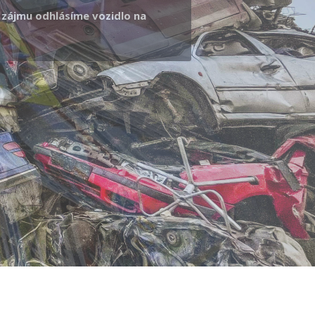
áky.
.