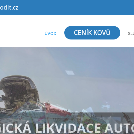
dit.cz
CENÍK KOVŮ
ÚVOD
SL
VÝKUP PAPÍRU