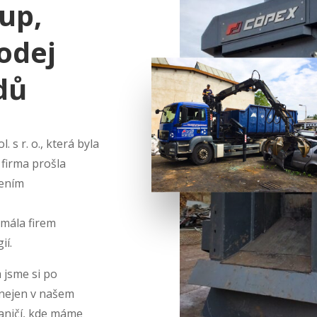
kup,
odej
dů
 s r. o., která byla
 firma prošla
řením
 mála firem
ií.
 jsme si po
i nejen v našem
raničí, kde máme