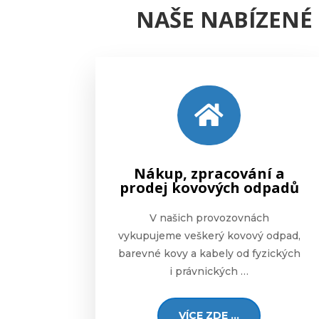
NAŠE NABÍZENÉ 

Nákup, zpracování a
prodej kovových odpadů
V našich provozovnách
vykupujeme veškerý kovový odpad,
barevné kovy a kabely od fyzických
i právnických …
VÍCE ZDE ...