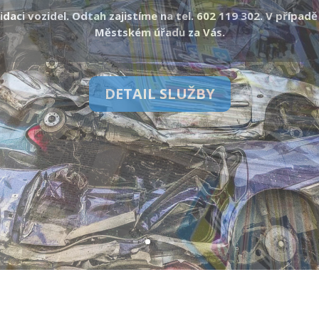
upujeme starý papír, noviny, časopisy, knihy bez pevné vazby, let
Nevykupujeme lepenku, karton, krabičky a přeložky na vejce
DETAIL SLUŽBY