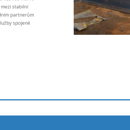
mezi stabilní
odním partnerům
služby spojené