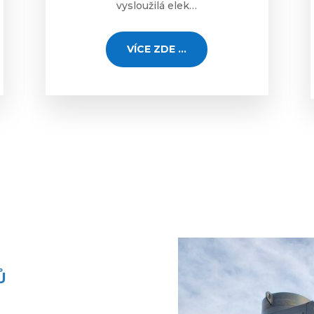
vysloužilá elek…
VÍCE ZDE ...
Ů